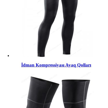
İdman Kompressiyası Ayaq Qolları