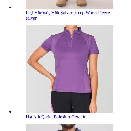
Kişi Yürüyüş Yük Şalvarı Keep Warm Fleece
şalvar
Üst Atlı Qadın Poloshirt Geyinir