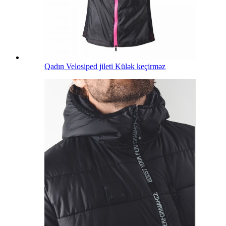
Qadın Velosiped jileti Külək keçirməz