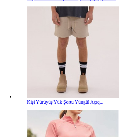
Kişi Yürüyüş Yük Şortu Yüngül Açıq...