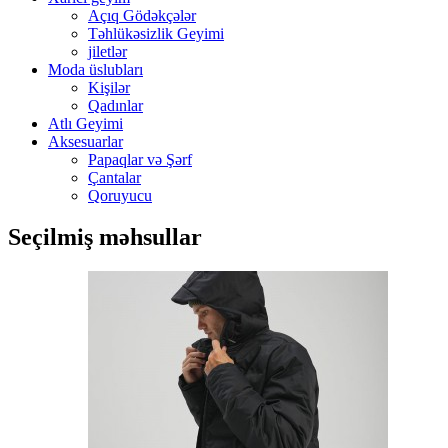
Açıq Gödəkçələr
Təhlükəsizlik Geyimi
jiletlər
Moda üslubları
Kişilər
Qadınlar
Atlı Geyimi
Aksesuarlar
Papaqlar və Şərf
Çantalar
Qoruyucu
Seçilmiş məhsullar