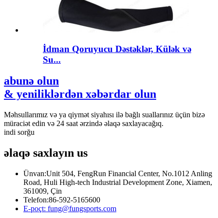
İdman Qoruyucu Dəstəklər, Külək və
Su...
abunə olun
& yeniliklərdən xəbərdar olun
Məhsullarımız və ya qiymət siyahısı ilə bağlı suallarınız üçün bizə
müraciət edin və 24 saat ərzində əlaqə saxlayacağıq.
indi sorğu
əlaqə saxlayın
us
Ünvan:
Unit 504, FengRun Financial Center, No.1012 Anling
Road, Huli High-tech Industrial Development Zone, Xiamen,
361009, Çin
Telefon:
86-592-5165600
E-poçt:
fung@fungsports.com