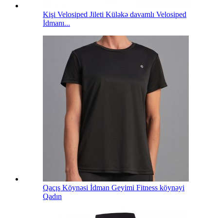
Kişi Velosiped Jileti Küləkə davamlı Velosiped
İdmanı...
Qaçış Köynəsi İdman Geyimi Fitness köynəyi
Qadın