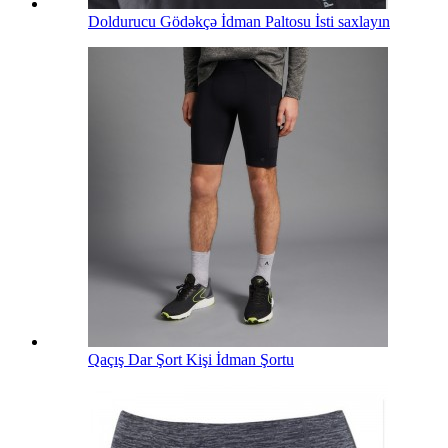
Doldurucu Gödəkçə İdman Paltosu İsti saxlayın
Qaçış Dar Şort Kişi İdman Şortu