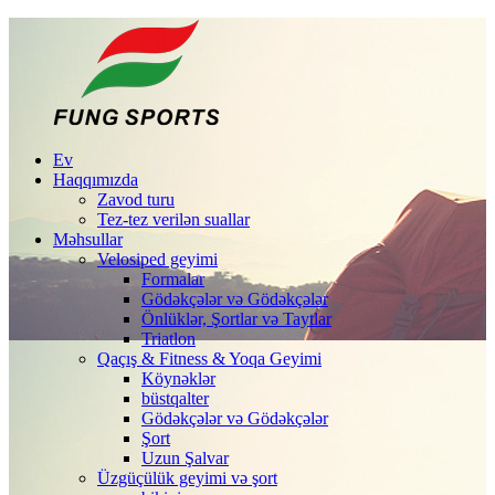
Ev
Haqqımızda
Zavod turu
Tez-tez verilən suallar
Məhsullar
Velosiped geyimi
Formalar
Gödəkçələr və Gödəkçələr
Önlüklər, Şortlar və Taytlar
Triatlon
Qaçış & Fitness & Yoqa Geyimi
Köynəklər
büstqalter
Gödəkçələr və Gödəkçələr
Şort
Uzun Şalvar
Üzgüçülük geyimi və şort