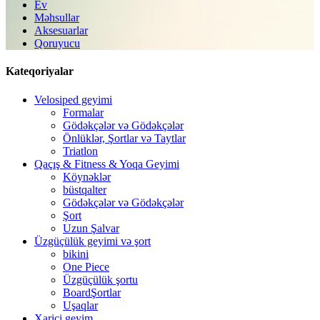
Ev
Məhsullar
Aksesuarlar
Qoruyucu
Kateqoriyalar
Velosiped geyimi
Formalar
Gödəkçələr və Gödəkçələr
Önlüklər, Şortlar və Taytlar
Triatlon
Qaçış & Fitness & Yoqa Geyimi
Köynəklər
büstqalter
Gödəkçələr və Gödəkçələr
Şort
Uzun Şalvar
Üzgüçülük geyimi və şort
bikini
One Piece
Üzgüçülük şortu
BoardŞortlar
Uşaqlar
Xarici geyim