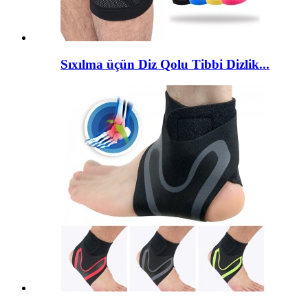
Sıxılma üçün Diz Qolu Tibbi Dizlik...