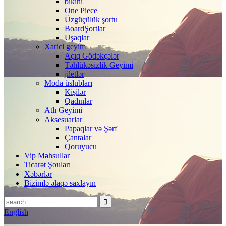
bikini
One Piece
Üzgüçülük şortu
BoardŞortlar
Uşaqlar
Xarici geyim
Açıq Gödəkçələr
Təhlükəsizlik Geyimi
jiletlər
Moda üslubları
Kişilər
Qadınlar
Atlı Geyimi
Aksesuarlar
Papaqlar və Şərf
Çantalar
Qoruyucu
Vip Məhsullar
Ticarət Şouları
Xəbərlər
Bizimlə əlaqə saxlayın
English