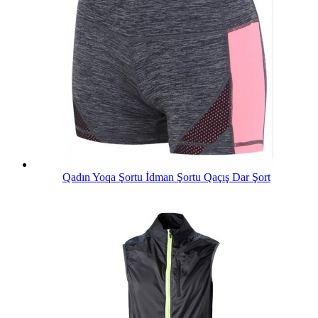
Qadın Yoqa Şortu İdman Şortu Qaçış Dar Şort