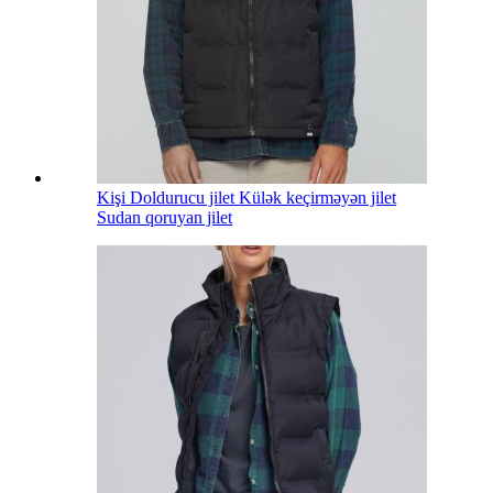
Kişi Doldurucu jilet Külək keçirməyən jilet
Sudan qoruyan jilet