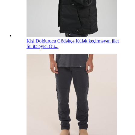
Kişi Doldurucu Gödəkçə Külək keçirməyən jilet
Su itələyici Ou...