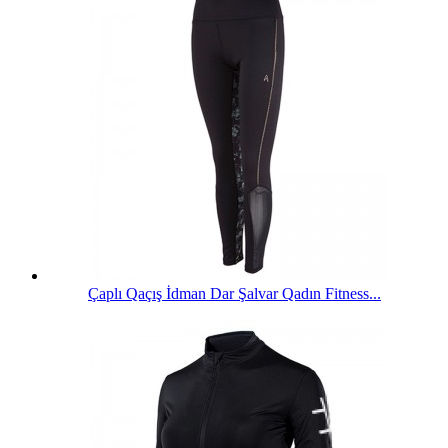
Çaplı Qaçış İdman Dar Şalvar Qadın Fitness...