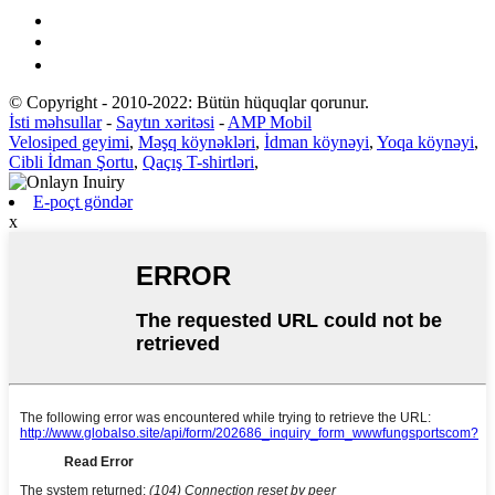
© Copyright - 2010-2022: Bütün hüquqlar qorunur.
İsti məhsullar
-
Saytın xəritəsi
-
AMP Mobil
Velosiped geyimi
,
Məşq köynəkləri
,
İdman köynəyi
,
Yoqa köynəyi
,
Cibli İdman Şortu
,
Qaçış T-shirtləri
,
E-poçt göndər
x