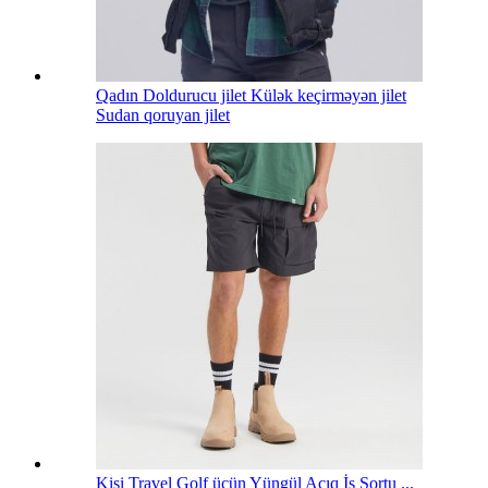
Qadın Doldurucu jilet Külək keçirməyən jilet
Sudan qoruyan jilet
Kişi Travel Golf üçün Yüngül Açıq İş Şortu ...