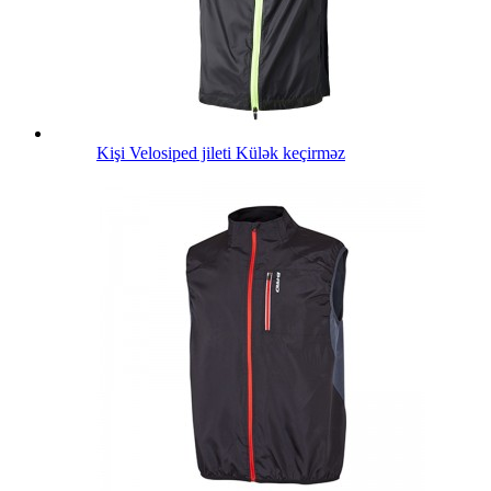
Kişi Velosiped jileti Külək keçirməz