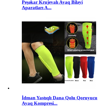
Peşəkar Krujevalı Ayaq Biləyi
Aparatları A...
İdman Yastıqlı Dana Qolu Qoruyucu
Ayaq Kompresi...