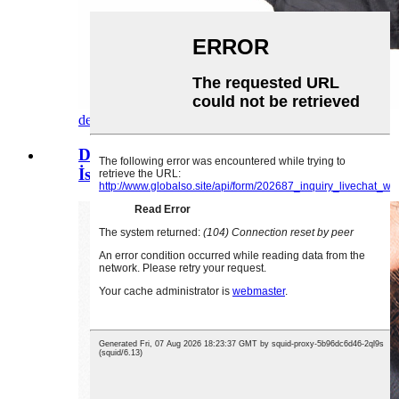
detala baxmaq
Doldurucu Gödəkçə İdman Paltosu
İsti saxlayın