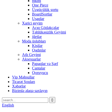
bikini
One Piece
Üzgüçülük şortu
BoardŞortlar
Uşaqlar
Xarici geyim
Açıq Gödəkçələr
Təhlükəsizlik Geyimi
jiletlər
Moda üslubları
Kişilər
Qadınlar
Atlı Geyimi
Aksesuarlar
Papaqlar və Şərf
Çantalar
Qoruyucu
Vip Məhsullar
Ticarət Şouları
Xəbərlər
Bizimlə əlaqə saxlayın
English