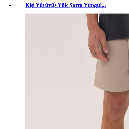
Kişi Yürüyüş Yük Şortu Yüngül...