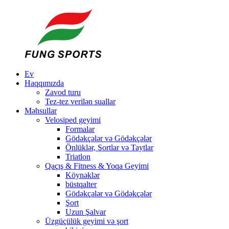
Ev
Haqqımızda
Zavod turu
Tez-tez verilən suallar
Məhsullar
Velosiped geyimi
Formalar
Gödəkçələr və Gödəkçələr
Önlüklər, Şortlar və Taytlar
Triatlon
Qaçış & Fitness & Yoqa Geyimi
Köynəklər
büstqalter
Gödəkçələr və Gödəkçələr
Şort
Uzun Şalvar
Üzgüçülük geyimi və şort