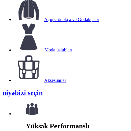
Açıq Gödəkçə və Gödəkçələr
Moda üslubları
Aksesuarlar
niyə
bizi seçin
Yüksək Performanslı