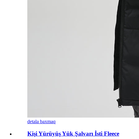
detala baxmaq
Kişi Yürüyüş Yük Şalvarı İsti Fleece