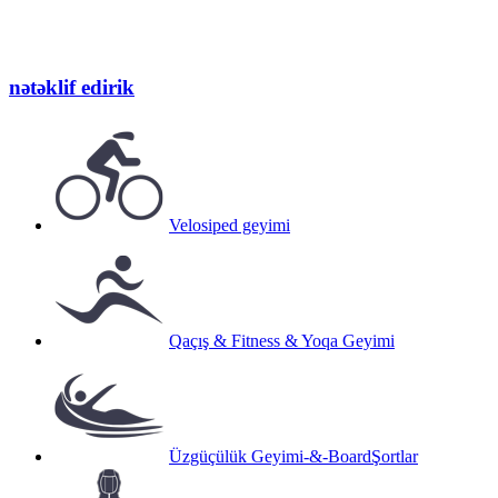
nə
təklif edirik
Velosiped geyimi
Qaçış & Fitness & Yoqa Geyimi
Üzgüçülük Geyimi-&-BoardŞortlar