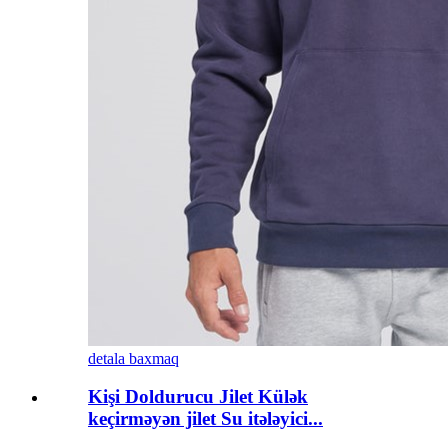
detala baxmaq
Kişi Doldurucu Jilet Külək
keçirməyən jilet Su itələyici...