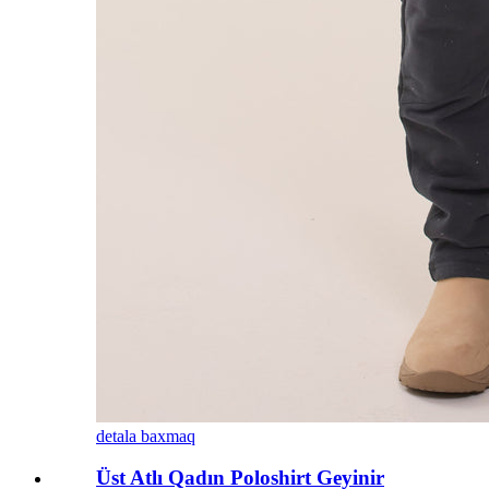
detala baxmaq
Üst Atlı Qadın Poloshirt Geyinir