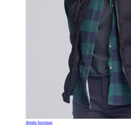
detala baxmaq