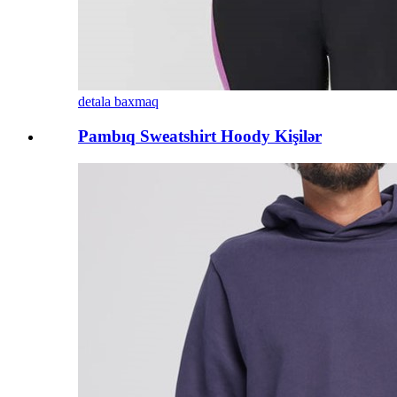
detala baxmaq
Pambıq Sweatshirt Hoody Kişilər