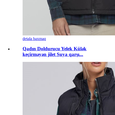
detala baxmaq
Qadın Doldurucu Yelek Külək
keçirməyən jilet Suya qarşı...