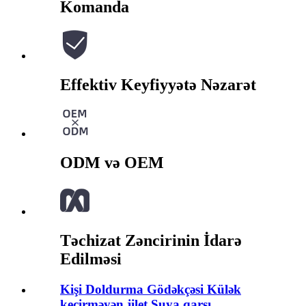
Komanda
Effektiv Keyfiyyətə Nəzarət
ODM və OEM
Təchizat Zəncirinin İdarə
Edilməsi
Kişi Doldurma Gödəkçəsi Külək
keçirməyən jilet Suya qarşı...