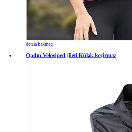
detala baxmaq
Qadın Velosiped jileti Külək keçirməz