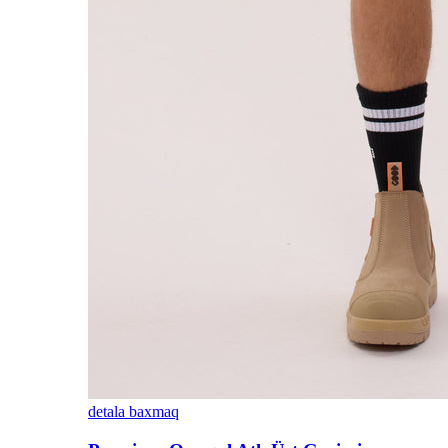
detala baxmaq