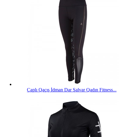
Çaplı Qaçış İdman Dar Şalvar Qadın Fitness...