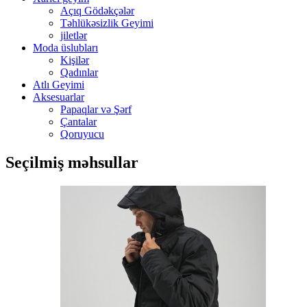
Açıq Gödəkçələr
Təhlükəsizlik Geyimi
jiletlər
Moda üslubları
Kişilər
Qadınlar
Atlı Geyimi
Aksesuarlar
Papaqlar və Şərf
Çantalar
Qoruyucu
Seçilmiş məhsullar