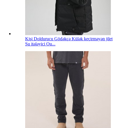
Kişi Doldurucu Gödəkçə Külək keçirməyən jilet
Su itələyici Ou...