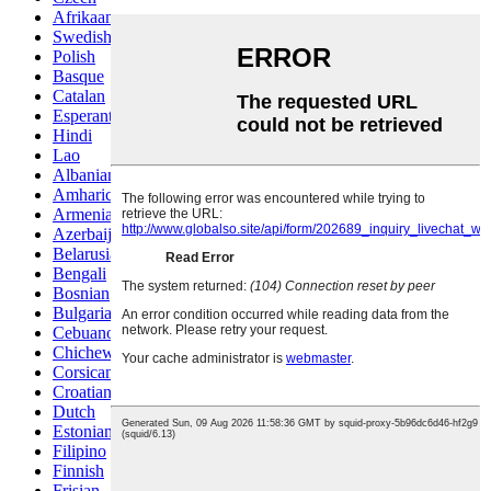
Afrikaans
Swedish
Polish
Basque
Catalan
Esperanto
Hindi
Lao
Albanian
Amharic
Armenian
Azerbaijani
Belarusian
Bengali
Bosnian
Bulgarian
Cebuano
Chichewa
Corsican
Croatian
Dutch
Estonian
Filipino
Finnish
Frisian