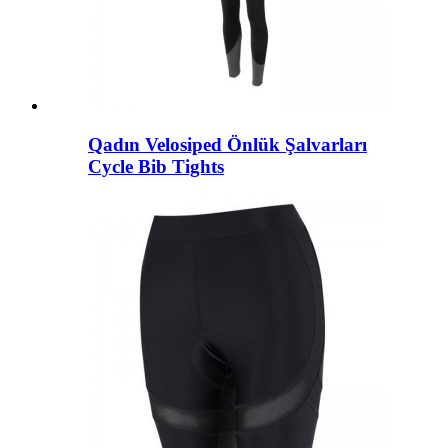
Qadın Velosiped Önlük Şalvarları
Cycle Bib Tights