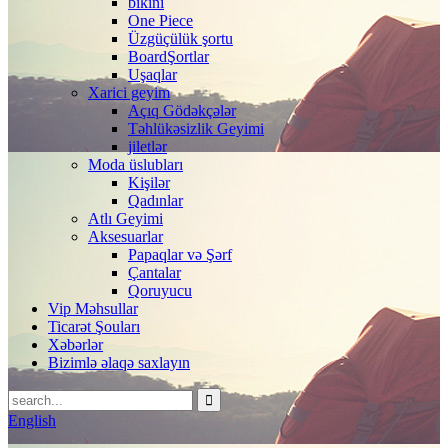
bikini
One Piece
Üzgüçülük şortu
BoardŞortlar
Uşaqlar
Xarici geyim
Açıq Gödəkçələr
Təhlükəsizlik Geyimi
jiletlər
Moda üslubları
Kişilər
Qadınlar
Atlı Geyimi
Aksesuarlar
Papaqlar və Şərf
Çantalar
Qoruyucu
Vip Məhsullar
Ticarət Şouları
Xəbərlər
Bizimlə əlaqə saxlayın
English