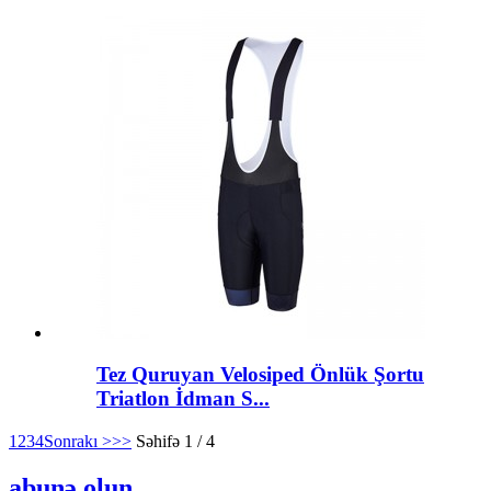
Tez Quruyan Velosiped Önlük Şortu
Triatlon İdman S...
1
2
3
4
Sonrakı >
>>
Səhifə 1 / 4
abunə olun