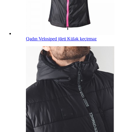
Qadın Velosiped jileti Külək keçirməz