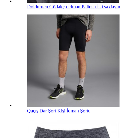
Doldurucu Gödəkçə İdman Paltosu İsti saxlayın
Qaçış Dar Şort Kişi İdman Şortu