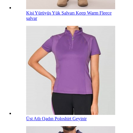
Kişi Yürüyüş Yük Şalvarı Keep Warm Fleece
şalvar
Üst Atlı Qadın Poloshirt Geyinir