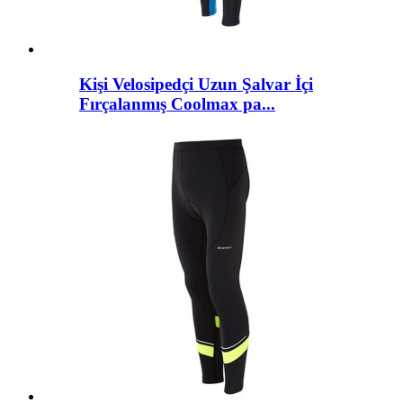
Kişi Velosipedçi Uzun Şalvar İçi
Fırçalanmış Coolmax pa...