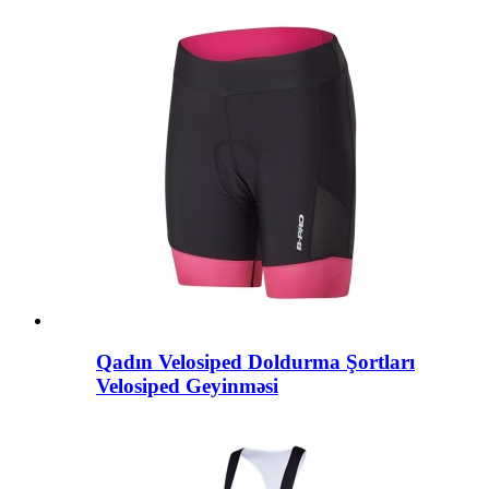
Qadın Velosiped Doldurma Şortları
Velosiped Geyinməsi