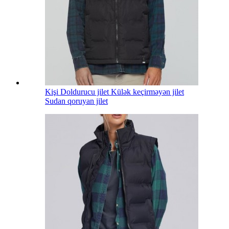
Kişi Doldurucu jilet Külək keçirməyən jilet
Sudan qoruyan jilet