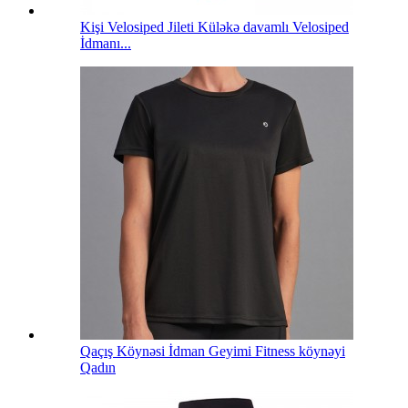
Kişi Velosiped Jileti Küləkə davamlı Velosiped
İdmanı...
Qaçış Köynəsi İdman Geyimi Fitness köynəyi
Qadın