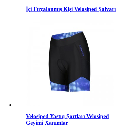
İçi Fırçalanmış Kişi Velosiped Şalvarı
Velosiped Yastıq Şortları Velosiped
Geyimi Xanımlar