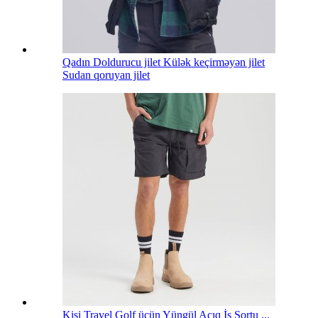
Qadın Doldurucu jilet Külək keçirməyən jilet
Sudan qoruyan jilet
Kişi Travel Golf üçün Yüngül Açıq İş Şortu ...