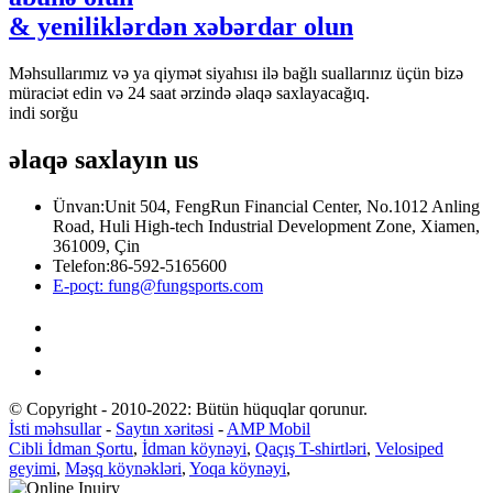
& yeniliklərdən xəbərdar olun
Məhsullarımız və ya qiymət siyahısı ilə bağlı suallarınız üçün bizə
müraciət edin və 24 saat ərzində əlaqə saxlayacağıq.
indi sorğu
əlaqə saxlayın
us
Ünvan:
Unit 504, FengRun Financial Center, No.1012 Anling
Road, Huli High-tech Industrial Development Zone, Xiamen,
361009, Çin
Telefon:
86-592-5165600
E-poçt:
fung@fungsports.com
© Copyright - 2010-2022: Bütün hüquqlar qorunur.
İsti məhsullar
-
Saytın xəritəsi
-
AMP Mobil
Cibli İdman Şortu
,
İdman köynəyi
,
Qaçış T-shirtləri
,
Velosiped
geyimi
,
Məşq köynəkləri
,
Yoqa köynəyi
,