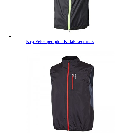
Kişi Velosiped jileti Külək keçirməz