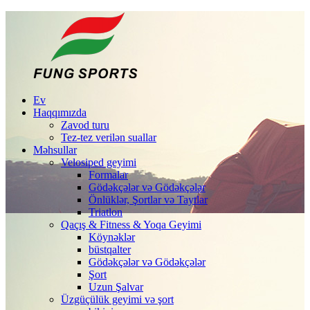
Ev
Haqqımızda
Zavod turu
Tez-tez verilən suallar
Məhsullar
Velosiped geyimi
Formalar
Gödəkçələr və Gödəkçələr
Önlüklər, Şortlar və Taytlar
Triatlon
Qaçış & Fitness & Yoqa Geyimi
Köynəklər
büstqalter
Gödəkçələr və Gödəkçələr
Şort
Uzun Şalvar
Üzgüçülük geyimi və şort