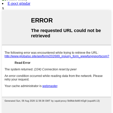
E-poçt göndər
x