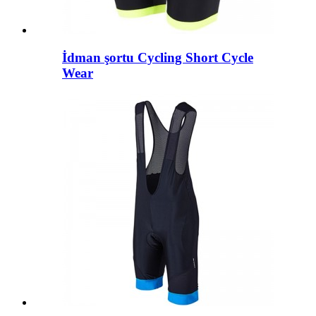
İdman şortu Cycling Short Cycle
Wear