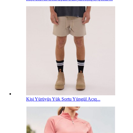
Kişi Yürüyüş Yük Şortu Yüngül Açıq...