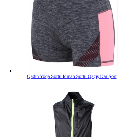
Qadın Yoqa Şortu İdman Şortu Qaçış Dar Şort