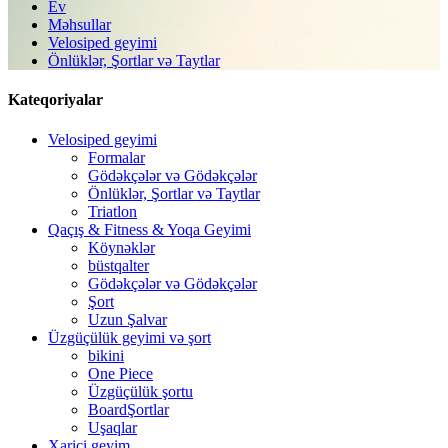
Ev
Məhsullar
Velosiped geyimi
Önlüklər, Şortlar və Taytlar
Kateqoriyalar
Velosiped geyimi
Formalar
Gödəkçələr və Gödəkçələr
Önlüklər, Şortlar və Taytlar
Triatlon
Qaçış & Fitness & Yoqa Geyimi
Köynəklər
büstqalter
Gödəkçələr və Gödəkçələr
Şort
Uzun Şalvar
Üzgüçülük geyimi və şort
bikini
One Piece
Üzgüçülük şortu
BoardŞortlar
Uşaqlar
Xarici geyim